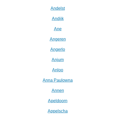
Andelst
Andijk
Ane
Angeren
Angerlo
Anjum
Anloo
Anna Paulowna
Annen
Apeldoorn
Appelscha