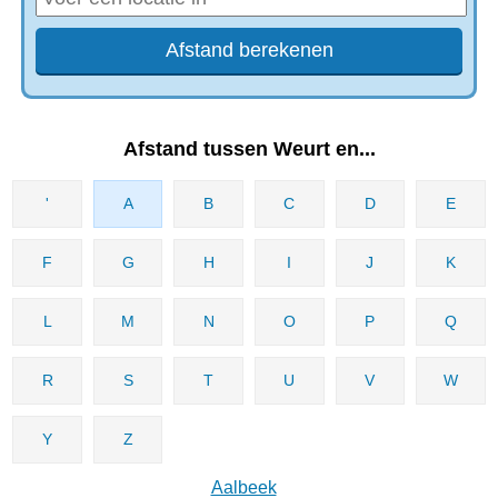
Afstand tussen Weurt en...
'
A
B
C
D
E
F
G
H
I
J
K
L
M
N
O
P
Q
R
S
T
U
V
W
Y
Z
Aalbeek