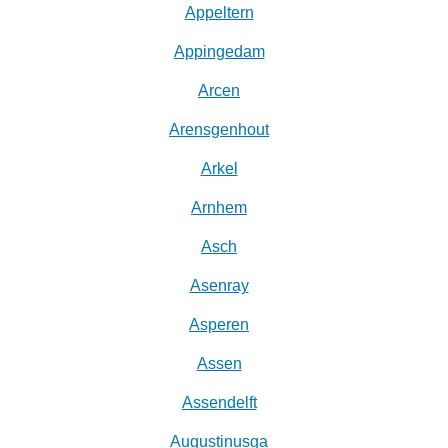
Appeltern
Appingedam
Arcen
Arensgenhout
Arkel
Arnhem
Asch
Asenray
Asperen
Assen
Assendelft
Augustinusga