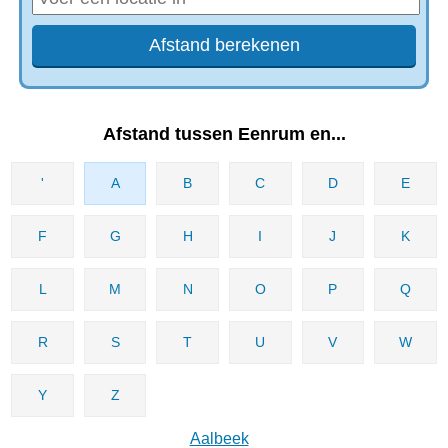
Afstand tussen Eenrum en...
'
A
B
C
D
E
F
G
H
I
J
K
L
M
N
O
P
Q
R
S
T
U
V
W
Y
Z
Aalbeek