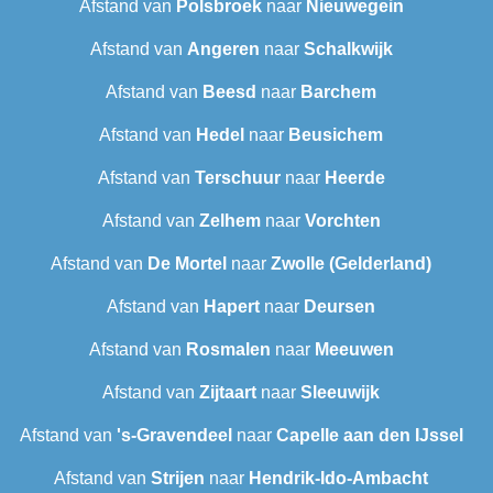
Afstand van
Polsbroek
naar
Nieuwegein
Afstand van
Angeren
naar
Schalkwijk
Afstand van
Beesd
naar
Barchem
Afstand van
Hedel
naar
Beusichem
Afstand van
Terschuur
naar
Heerde
Afstand van
Zelhem
naar
Vorchten
Afstand van
De Mortel
naar
Zwolle (Gelderland)
Afstand van
Hapert
naar
Deursen
Afstand van
Rosmalen
naar
Meeuwen
Afstand van
Zijtaart
naar
Sleeuwijk
Afstand van
's-Gravendeel
naar
Capelle aan den IJssel
Afstand van
Strijen
naar
Hendrik-Ido-Ambacht