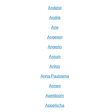
Andelst
Andijk
Ane
Angeren
Angerlo
Anjum
Anloo
Anna Paulowna
Annen
Apeldoorn
Appelscha