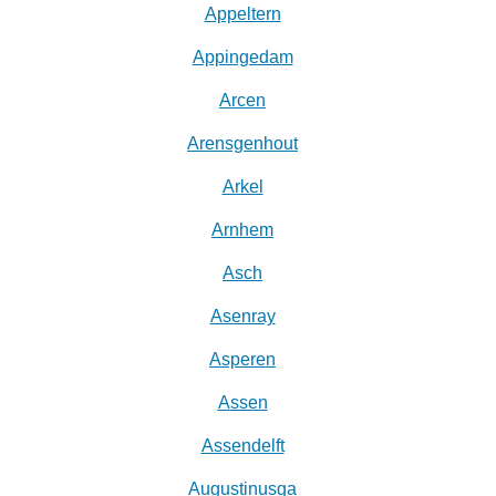
Appeltern
Appingedam
Arcen
Arensgenhout
Arkel
Arnhem
Asch
Asenray
Asperen
Assen
Assendelft
Augustinusga