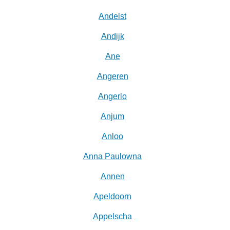
Andelst
Andijk
Ane
Angeren
Angerlo
Anjum
Anloo
Anna Paulowna
Annen
Apeldoorn
Appelscha