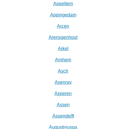
Appeltern
Appingedam
Arcen
Arensgenhout
Arkel
Arnhem
Asch
Asenray
Asperen
Assen
Assendelft
Augustinusga