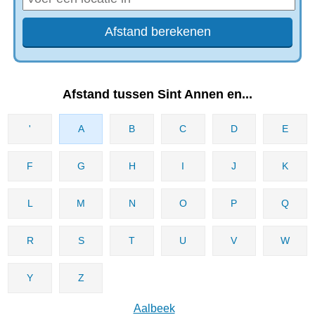
Afstand tussen Sint Annen en...
'
A
B
C
D
E
F
G
H
I
J
K
L
M
N
O
P
Q
R
S
T
U
V
W
Y
Z
Aalbeek