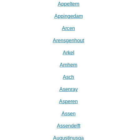
Appeltern
Appingedam
Arcen
Arensgenhout
Arkel
Arnhem
Asch
Asenray
Asperen
Assen
Assendelft
Augustinusga