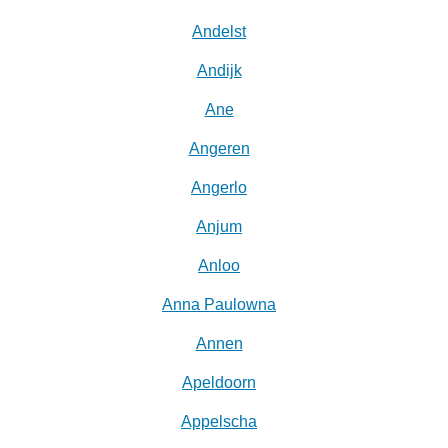
Andelst
Andijk
Ane
Angeren
Angerlo
Anjum
Anloo
Anna Paulowna
Annen
Apeldoorn
Appelscha