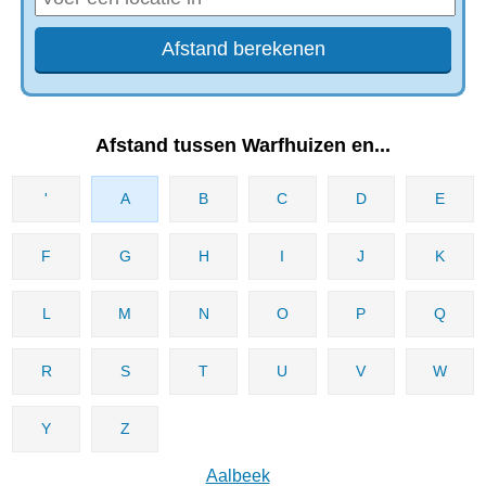
Afstand tussen Warfhuizen en...
'
A
B
C
D
E
F
G
H
I
J
K
L
M
N
O
P
Q
R
S
T
U
V
W
Y
Z
Aalbeek