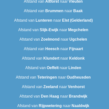
Afstand van
Altforst
naar
Vleuten
Afstand van
Brummen
naar
Baak
Afstand van
Lunteren
naar
Elst (Gelderland)
Afstand van
Slijk-Ewijk
naar
Megchelen
Afstand van
Zoelmond
naar
Ugchelen
Afstand van
Heesch
naar
Fijnaart
Afstand van
Klundert
naar
Keldonk
Afstand van
Oeffelt
naar
Linden
Afstand van
Teteringen
naar
Oudheusden
Afstand van
Zeeland
naar
Venhorst
Afstand van
Den Haag
naar
Brandwijk
Afstand van
Rijpwetering
naar
Naaldwijk