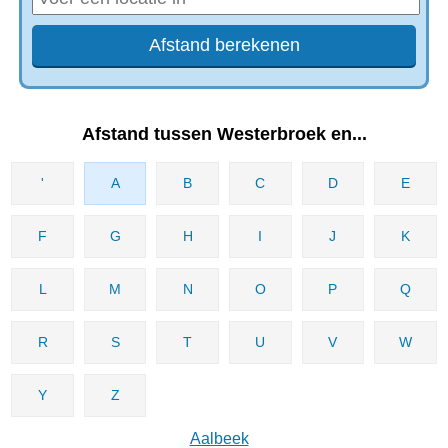
Afstand tussen Westerbroek en...
'
A
B
C
D
E
F
G
H
I
J
K
L
M
N
O
P
Q
R
S
T
U
V
W
Y
Z
Aalbeek