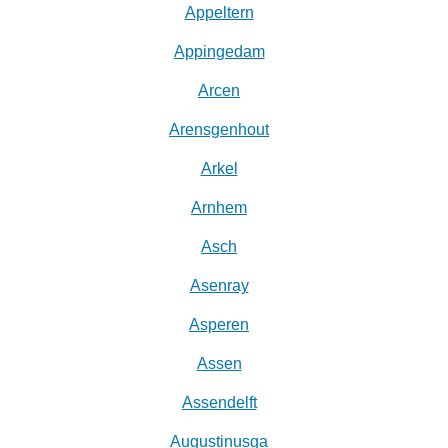
Appeltern
Appingedam
Arcen
Arensgenhout
Arkel
Arnhem
Asch
Asenray
Asperen
Assen
Assendelft
Augustinusga