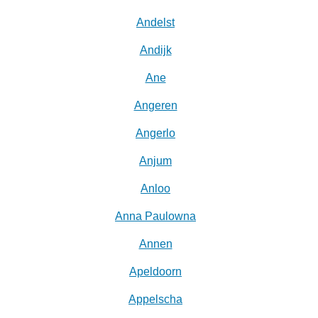
Andelst
Andijk
Ane
Angeren
Angerlo
Anjum
Anloo
Anna Paulowna
Annen
Apeldoorn
Appelscha