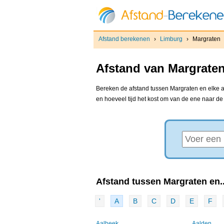
Afstand berekenen
›
Limburg
›
Margraten
Afstand van Margraten
Bereken de afstand tussen Margraten en elke an
en hoeveel tijd het kost om van de ene naar d
Afstand tussen Margraten en..
'
A
B
C
D
E
F
Aalbeek
Aalden