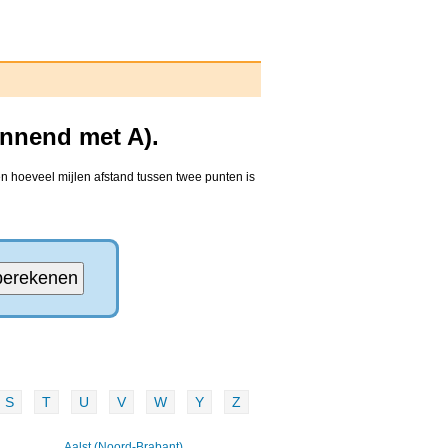
innend met A).
en hoeveel mijlen afstand tussen twee punten is
S
T
U
V
W
Y
Z
Aalst (Noord-Brabant)