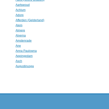
Aartswoud
Achlum
Adorp
Afferden (Gelderland)
Alem
Almere
Alverna
Amstenrade
Ane
Anna Paulowna
Appingedam
Asch
Augustinusga