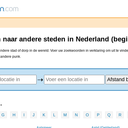
 naar andere steden in Nederland (beg
dere stad of dorp in de wereld. Voer uw zoekwoorden in verklaring om uit te vind
e andere punk.
⇢
.
G
H
I
J
K
L
M
N
O
P
Q
R
Aalsmeer
Aalst (Gelderland)