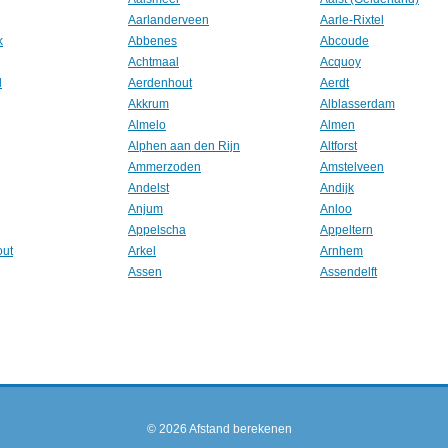
Aarlanderveen
Aarle-Rixtel
k
Abbenes
Abcoude
Achtmaal
Acquoy
l
Aerdenhout
Aerdt
Akkrum
Alblasserdam
Almelo
Almen
Alphen aan den Rijn
Altforst
Ammerzoden
Amstelveen
Andelst
Andijk
Anjum
Anloo
Appelscha
Appeltern
out
Arkel
Arnhem
Assen
Assendelft
© 2026
Afstand berekenen