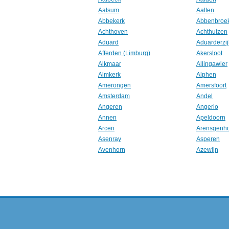
Aalsum
Aalten
Abbekerk
Abbenbroe
Achthoven
Achthuizen
Aduard
Aduarderzij
Afferden (Limburg)
Akersloot
Alkmaar
Allingawier
Almkerk
Alphen
Amerongen
Amersfoort
Amsterdam
Andel
Angeren
Angerlo
Annen
Apeldoorn
Arcen
Arensgenh
Asenray
Asperen
Avenhorn
Azewijn