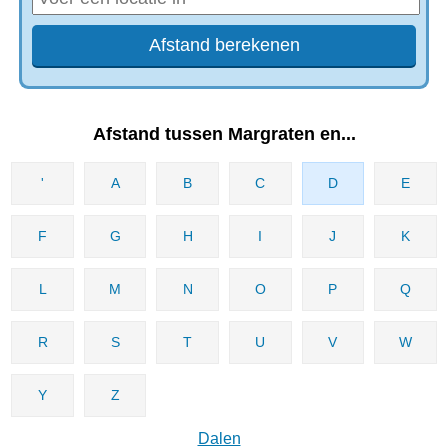
Afstand tussen Margraten en...
'
A
B
C
D
E
F
G
H
I
J
K
L
M
N
O
P
Q
R
S
T
U
V
W
Y
Z
Dalen