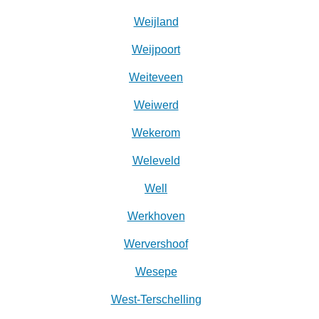
Weijland
Weijpoort
Weiteveen
Weiwerd
Wekerom
Weleveld
Well
Werkhoven
Wervershoof
Wesepe
West-Terschelling