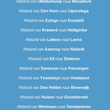
Afstand van
Oldeberkoop
naar
Menaldum
Afstand van
Den Horn
naar
IJpecolsga
Afstand van
Ezinge
naar
Doodstil
Afstand van
Krewerd
naar
Heiligerlee
Afstand van
Lellens
naar
Leens
Afstand van
Asenray
naar
Niekerk
Afstand van
Ell
naar
Dieteren
Afstand van
Sevenum
naar
Panningen
Afstand van
Ysselsteyn
naar
Vredepeel
Afstand van
Den Helder
naar
Beverwijk
Afstand van
Huizen
naar
Grootebroek
Afstand van
Westzaan
naar
Stompetoren