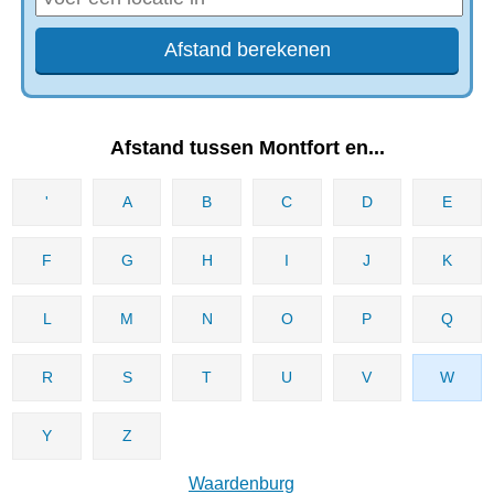
Afstand tussen Montfort en...
'
A
B
C
D
E
F
G
H
I
J
K
L
M
N
O
P
Q
R
S
T
U
V
W
Y
Z
Waardenburg