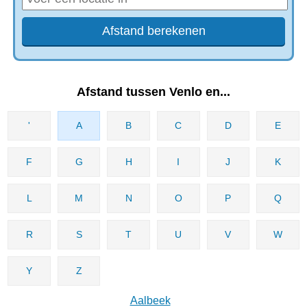
Afstand tussen Venlo en...
'
A
B
C
D
E
F
G
H
I
J
K
L
M
N
O
P
Q
R
S
T
U
V
W
Y
Z
Aalbeek