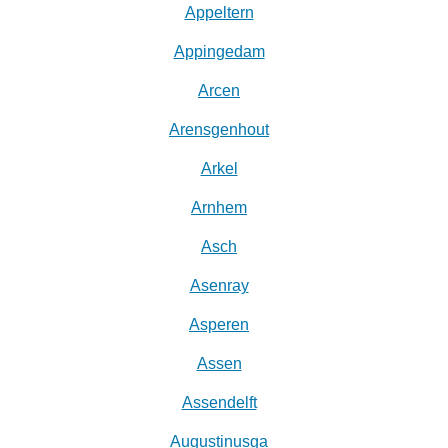
Appeltern
Appingedam
Arcen
Arensgenhout
Arkel
Arnhem
Asch
Asenray
Asperen
Assen
Assendelft
Augustinusga