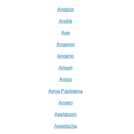
Andelst
Andijk
Ane
Angeren
Angerlo
Anjum
Anloo
Anna Paulowna
Annen
Apeldoorn
Appelscha