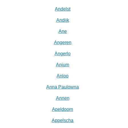
Andelst
Andijk
Ane
Angeren
Angerlo
Anjum
Anloo
Anna Paulowna
Annen
Apeldoorn
Appelscha