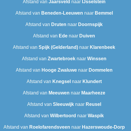
Afstand van
Jaarsveld
naar
IJsselstein
Afstand van
Beneden-Leeuwen
naar
Bemmel
Afstand van
Druten
naar
Doornspijk
Afstand van
Ede
naar
Duiven
Afstand van
Spijk (Gelderland)
naar
Klarenbeek
Afstand van
Zwartebroek
naar
Winssen
Afstand van
Hooge Zwaluwe
naar
Dommelen
Afstand van
Knegsel
naar
Klundert
Afstand van
Meeuwen
naar
Maarheeze
Afstand van
Sleeuwijk
naar
Reusel
Afstand van
Wilbertoord
naar
Waspik
Afstand van
Roelofarendsveen
naar
Hazerswoude-Dorp