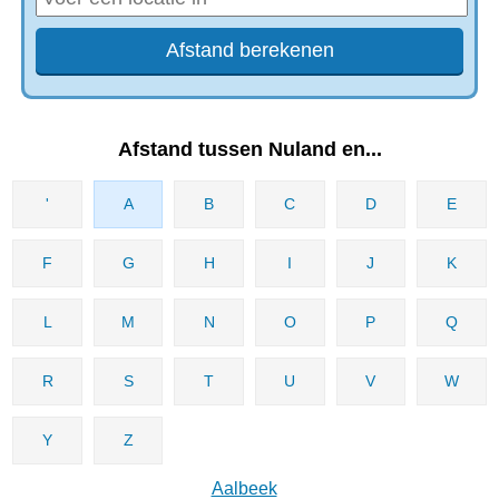
Afstand tussen Nuland en...
'
A
B
C
D
E
F
G
H
I
J
K
L
M
N
O
P
Q
R
S
T
U
V
W
Y
Z
Aalbeek