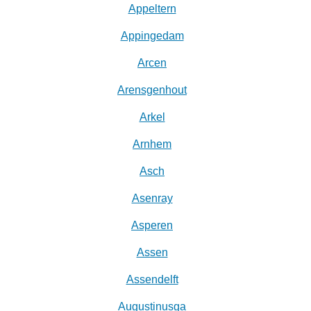
Appeltern
Appingedam
Arcen
Arensgenhout
Arkel
Arnhem
Asch
Asenray
Asperen
Assen
Assendelft
Augustinusga