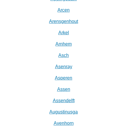
Arcen
Arensgenhout
Arkel
Arnhem
Asch
Asenray
Asperen
Assen
Assendelft
Augustinusga
Avenhorn