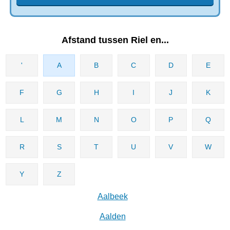
Afstand tussen Riel en...
'
A
B
C
D
E
F
G
H
I
J
K
L
M
N
O
P
Q
R
S
T
U
V
W
Y
Z
Aalbeek
Aalden