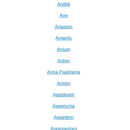
Andijk
Ane
Angeren
Angerlo
Anjum
Anloo
Anna Paulowna
Annen
Apeldoorn
Appelscha
Appeltern
Appingedam