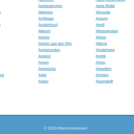
Aarlanderveen
Aarle-Rixtel
k
Abbenes
Abcoude
Achtmaal
Acquoy
l
Aerdenhout
Aerdt
Akkrum
Alblasserdam
Almelo
Almen
Alphen aan den Rijn
Altforst
Ammerzoden
Amstelveen
Andelst
Andijk
Anjum
Anloo
Appelscha
Appeltern
out
Arkel
Arnhem
Assen
Assendelft
© 2026
Afstand berekenen