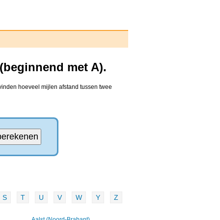
(beginnend met A).
vinden hoeveel mijlen afstand tussen twee
S
T
U
V
W
Y
Z
Aalst (Noord-Brabant)