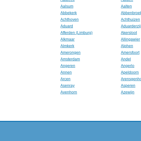
Aalsum
Aalten
Abbekerk
Abbenbroe
Achthoven
Achthuizen
Aduard
Aduarderzij
Afferden (Limburg)
Akersloot
Alkmaar
Allingawier
Almkerk
Alphen
Amerongen
Amersfoort
Amsterdam
Andel
Angeren
Angerlo
Annen
Apeldoorn
Arcen
Arensgenh
Asenray
Asperen
Avenhorn
Azewijn