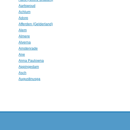
Aartswoud
Achlum
Adorp
Afferden (Gelderland)
Alem
Almere
Alverna
Amstenrade
Ane
Anna Paulowna
Appingedam
Asch
Augustinusga