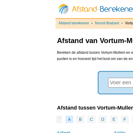
Afstand berekenen
›
Noord-Brabant
›
Vort
Afstand van Vortum-Mu
Bereken de afstand tussen Vortum-Mullem en el
punten is en hoeveel tijd het kost om van de e
Afstand tussen Vortum-Mullem
'
A
B
C
D
E
F
Aalbeek
Aalden