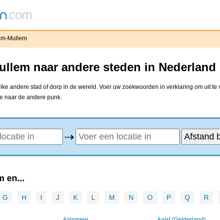
um-Mullem
llem naar andere steden in Nederland 
ke andere stad of dorp in de wereld. Voer uw zoekwoorden in verklaring om uit te 
ne naar de andere punk.
⇢
 en...
G
H
I
J
K
L
M
N
O
P
Q
R
Aalsmeer
Aalst (Gelderland)