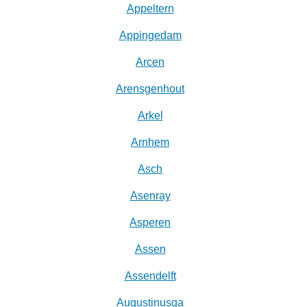
Appeltern
Appingedam
Arcen
Arensgenhout
Arkel
Arnhem
Asch
Asenray
Asperen
Assen
Assendelft
Augustinusga