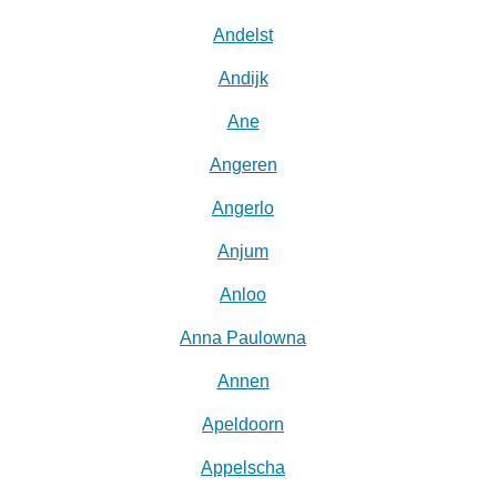
Andelst
Andijk
Ane
Angeren
Angerlo
Anjum
Anloo
Anna Paulowna
Annen
Apeldoorn
Appelscha