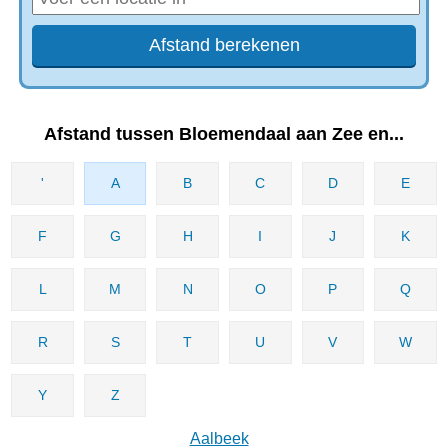
Afstand tussen Bloemendaal aan Zee en...
'
A
B
C
D
E
F
G
H
I
J
K
L
M
N
O
P
Q
R
S
T
U
V
W
Y
Z
Aalbeek