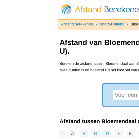
Afstand berekenen
›
Noord-Holland
›
Bloe
Afstand van Bloemend
U).
Bereken de afstand tussen Bloemendaal aan Zee
twee punten is en hoeveel tijd het kost om van
Afstand tussen Bloemendaal a
'
A
B
C
D
E
F