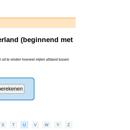
erland (beginnend met
uit te vinden hoeveel mijlen afstand tussen
S
T
U
V
W
Y
Z