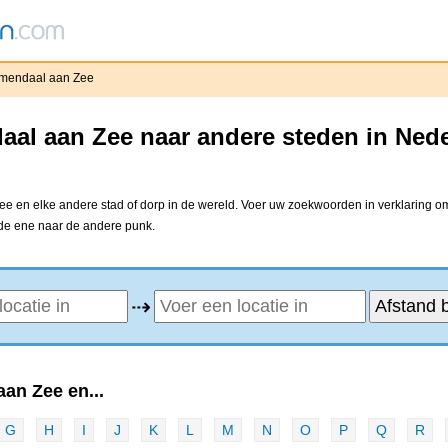
mendaal aan Zee
aal aan Zee naar andere steden in Ned
 en elke andere stad of dorp in de wereld. Voer uw zoekwoorden in verklaring om 
 de ene naar de andere punk.
⇢
an Zee en...
G
H
I
J
K
L
M
N
O
P
Q
R