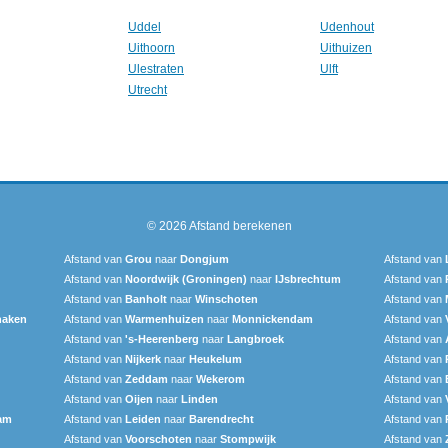
Uddel
Udenhout
Uithoorn
Uithuizen
Ulestraten
Ulft
Utrecht
© 2026
Afstand berekenen
Afstand van
Grou
naar
Dongjum
Afstand van
Afstand van
Noordwijk (Groningen)
naar
IJsbrechtum
Afstand van
Afstand van
Banholt
naar
Winschoten
Afstand van
naken
Afstand van
Warmenhuizen
naar
Monnickendam
Afstand van
Afstand van
's-Heerenberg
naar
Langbroek
Afstand van
Afstand van
Nijkerk
naar
Heukelum
Afstand van
Afstand van
Zeddam
naar
Wekerom
Afstand van
Afstand van
Oijen
naar
Linden
Afstand van
am
Afstand van
Leiden
naar
Barendrecht‎
Afstand van
Afstand van
Voorschoten
naar
Stompwijk
Afstand van