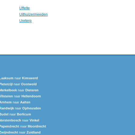
Uffelte
Uithuizermeeden
Ureterp
Laaksum
naar
Kimswerd
Pieterzijl
naar
Oostwold
Merkelbeek
naar
Dieteren
Vilsteren
naar
Hellendoorn
Arnhem
naar
Aalten
Randwijk
naar
Opheusden
Budel
naar
Berlicum
Vorstenbosch
naar
Vinkel
Papendrecht
naar
Moordrecht
Zwijndrecht
naar
Zuidland