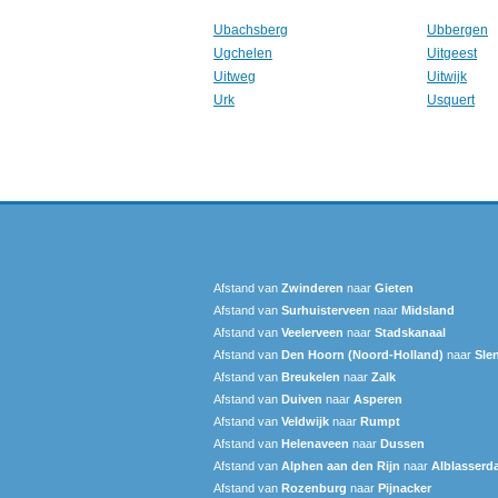
Ubachsberg
Ubbergen
Ugchelen
Uitgeest
Uitweg
Uitwijk
Urk
Usquert
Afstand van
Zwinderen
naar
Gieten
Afstand van
Surhuisterveen
naar
Midsland
Afstand van
Veelerveen
naar
Stadskanaal
Afstand van
Den Hoorn (Noord-Holland)
naar
Sle
Afstand van
Breukelen
naar
Zalk
Afstand van
Duiven
naar
Asperen
Afstand van
Veldwijk
naar
Rumpt
Afstand van
Helenaveen
naar
Dussen
Afstand van
Alphen aan den Rijn
naar
Alblasserd
Afstand van
Rozenburg
naar
Pijnacker