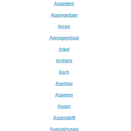
Appeltern
Appingedam
Arcen
Arensgenhout
Arkel
Arnhem
Asch
Asenray
Asperen
Assen
Assendelft
Augustinusga