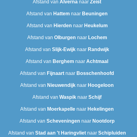
Afstand van
Alverna
naar
Zeist
Afstand van
Hattem
naar
Beuningen
Afstand van
Hierden
naar
Heukelum
Afstand van
Olburgen
naar
Lochem
Afstand van
Slijk-Ewijk
naar
Randwijk
Afstand van
Berghem
naar
Achtmaal
Afstand van
Fijnaart
naar
Bosschenhoofd
Afstand van
Nieuwendijk
naar
Hoogeloon
Afstand van
Waspik
naar
Schijf
Afstand van
Moerkapelle
naar
Hekelingen
Afstand van
Scheveningen‎
naar
Nootdorp
Afstand van
Stad aan 't Haringvliet
naar
Schipluiden