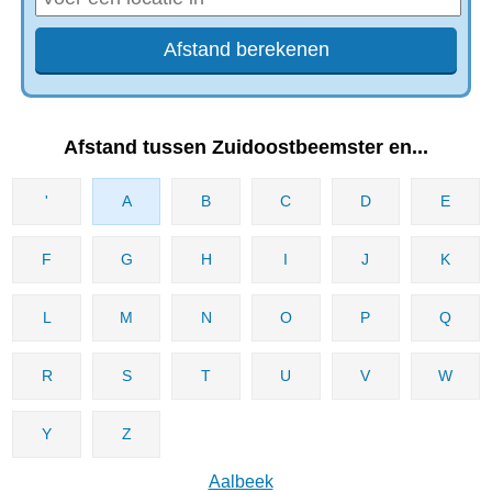
Afstand tussen Zuidoostbeemster en...
'
A
B
C
D
E
F
G
H
I
J
K
L
M
N
O
P
Q
R
S
T
U
V
W
Y
Z
Aalbeek