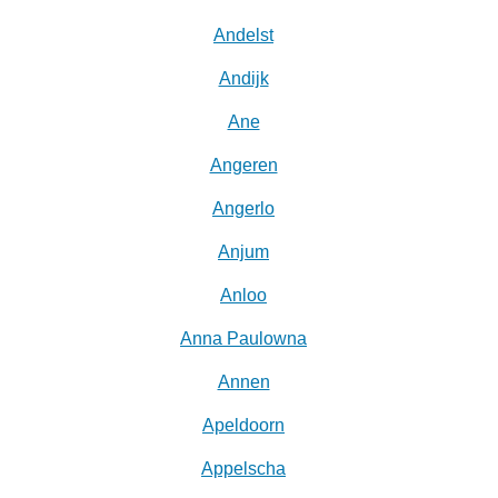
Andelst
Andijk
Ane
Angeren
Angerlo
Anjum
Anloo
Anna Paulowna
Annen
Apeldoorn
Appelscha