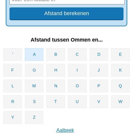
Afstand tussen Ommen en...
'
A
B
C
D
E
F
G
H
I
J
K
L
M
N
O
P
Q
R
S
T
U
V
W
Y
Z
Aalbeek