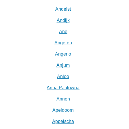
Andelst
Andijk
Ane
Angeren
Angerlo
Anjum
Anloo
Anna Paulowna
Annen
Apeldoorn
Appelscha