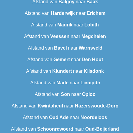
Afstand van
Balgoy
naar
Baak
Afstand van
Harderwijk
naar
Erichem
Afstand van
Maurik
naar
Lobith
Afstand van
Veessen
naar
Megchelen
Afstand van
Bavel
naar
Warnsveld
Afstand van
Gemert
naar
Den Hout
Afstand van
Klundert
naar
Kilsdonk
Afstand van
Made
naar
Liempde
Afstand van
Son
naar
Oploo
Afstand van
Kwintsheul
naar
Hazerswoude-Dorp
Afstand van
Oud Ade
naar
Noordeloos
Afstand van
Schoonrewoerd
naar
Oud-Beijerland