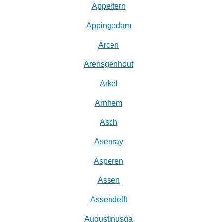
Appeltern
Appingedam
Arcen
Arensgenhout
Arkel
Arnhem
Asch
Asenray
Asperen
Assen
Assendelft
Augustinusga