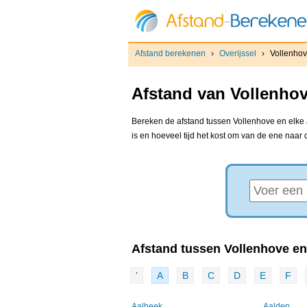
Afstand berekenen
›
Overijssel
›
Vollenho
Afstand van Vollenhov
Bereken de afstand tussen Vollenhove en elke 
is en hoeveel tijd het kost om van de ene naar
Afstand tussen Vollenhove en.
'
A
B
C
D
E
F
Aalbeek
Aalden