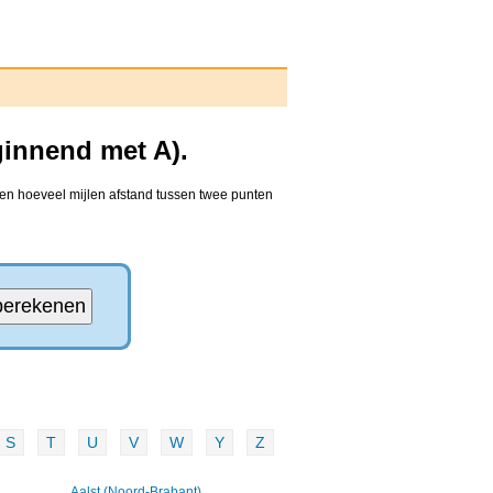
ginnend met A).
den hoeveel mijlen afstand tussen twee punten
S
T
U
V
W
Y
Z
Aalst (Noord-Brabant)