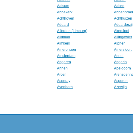
Aalsum
Aalten
Abbekerk
Abbenbroe
Achthoven
Achthuizen
Aduard
Aduarderzij
Afferden (Limburg)
Akersloot
Alkmaar
Allingawier
Almkerk
Alphen
Amerongen
Amersfoort
Amsterdam
Andel
Angeren
Angerlo
Annen
Apeldoorn
Arcen
Arensgenh
Asenray
Asperen
Avenhorn
Azewijn