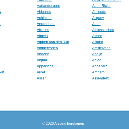
Aarlanderveen
Aarle-Rixtel
k
Abbenes
Abcoude
Achtmaal
Acquoy
l
Aerdenhout
Aerdt
Akkrum
Alblasserdam
Almelo
Almen
Alphen aan den Rijn
Altforst
Ammerzoden
Amstelveen
Andelst
Andijk
Anjum
Anloo
Appelscha
Appeltern
out
Arkel
Arnhem
Assen
Assendelft
© 2026
Afstand berekenen