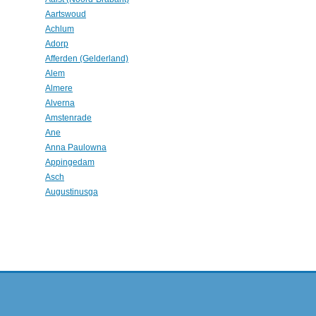
Aartswoud
Achlum
Adorp
Afferden (Gelderland)
Alem
Almere
Alverna
Amstenrade
Ane
Anna Paulowna
Appingedam
Asch
Augustinusga