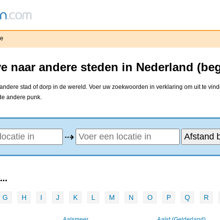
ve
e naar andere steden in Nederland (be
andere stad of dorp in de wereld. Voer uw zoekwoorden in verklaring om uit te vin
 de andere punk.
⇢
..
G
H
I
J
K
L
M
N
O
P
Q
R
Aalsmeer
Aalst (Gelderland)