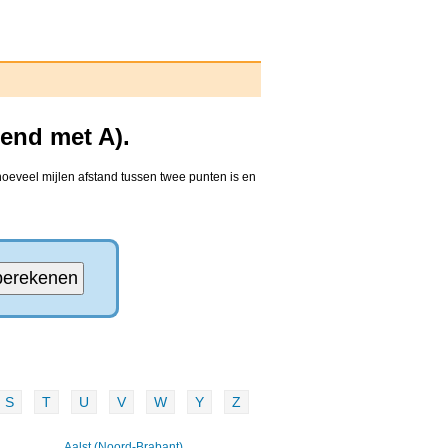
end met A).
hoeveel mijlen afstand tussen twee punten is en
S
T
U
V
W
Y
Z
Aalst (Noord-Brabant)