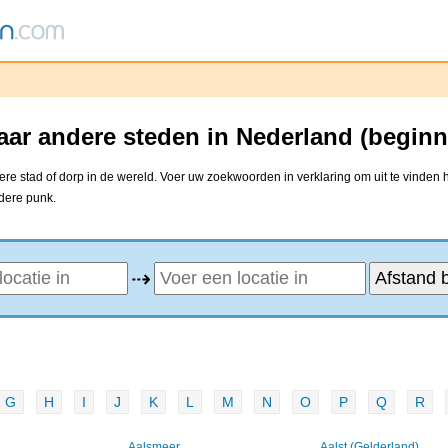
ar andere steden in Nederland (beginn
e stad of dorp in de wereld. Voer uw zoekwoorden in verklaring om uit te vinden 
ndere punk.
⇢
G
H
I
J
K
L
M
N
O
P
Q
R
Aalsmeer
Aalst (Gelderland)