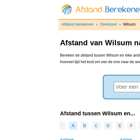
Afstand berekenen
›
Overijssel
›
Wilsum
Afstand van Wilsum na
Bereken de afstand tussen Wilsum en elke ander
hoeveel tijd het kost om van de ene naar de a
Afstand tussen Wilsum en...
'
A
B
C
D
E
F
Aalbeek
Aalden