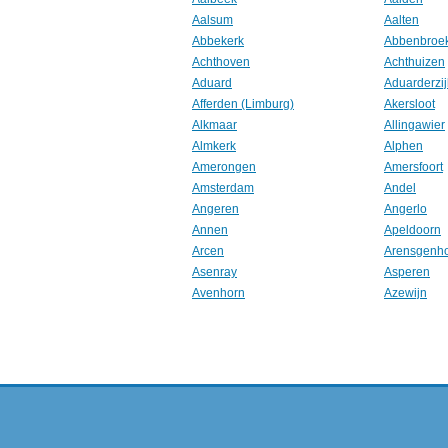
Aalsum
Aalten
Abbekerk
Abbenbroe
Achthoven
Achthuizen
Aduard
Aduarderzij
Afferden (Limburg)
Akersloot
Alkmaar
Allingawier
Almkerk
Alphen
Amerongen
Amersfoort
Amsterdam
Andel
Angeren
Angerlo
Annen
Apeldoorn
Arcen
Arensgenh
Asenray
Asperen
Avenhorn
Azewijn