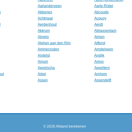
Aarlanderveen
Aarle-Rixtel
k
Abbenes
Abcoude
Achtmaal
Acquoy
l
Aerdenhout
Aerdt
Akkrum
Alblasserdam
Almelo
Almen
Alphen aan den Rijn
Altforst
Ammerzoden
Amstelveen
Andelst
Andijk
Anjum
Anloo
Appelscha
Appeltern
out
Arkel
Arnhem
Assen
Assendelft
© 2026
Afstand berekenen