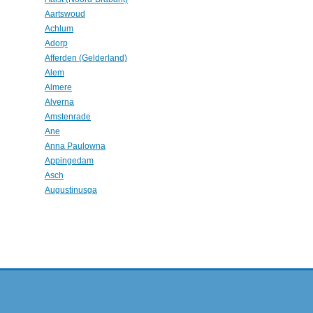
Aartswoud
Achlum
Adorp
Afferden (Gelderland)
Alem
Almere
Alverna
Amstenrade
Ane
Anna Paulowna
Appingedam
Asch
Augustinusga