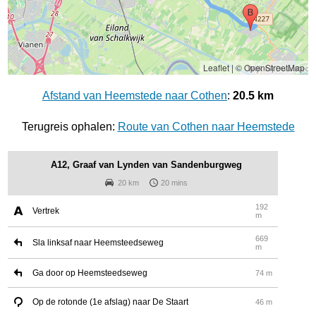
Leaflet
|
© OpenStreetMap
Afstand van Heemstede naar Cothen
:
20.5 km
Terugreis ophalen:
Route van Cothen naar Heemstede
A12, Graaf van Lynden van Sandenburgweg
20 km
20 mins
192
Vertrek
m
669
Sla linksaf naar Heemsteedseweg
m
Ga door op Heemsteedseweg
74 m
Op de rotonde (1e afslag) naar De Staart
46 m