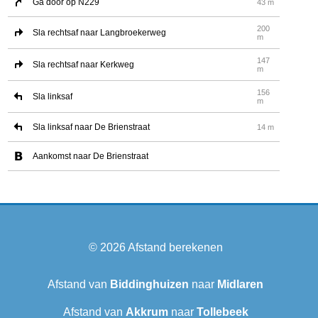
Ga door op N229
43 m
200
Sla rechtsaf naar Langbroekerweg
m
147
Sla rechtsaf naar Kerkweg
m
156
Sla linksaf
m
Sla linksaf naar De Brienstraat
14 m
Aankomst naar De Brienstraat
© 2026
Afstand berekenen
Afstand van
Biddinghuizen
naar
Midlaren
Afstand van
Akkrum
naar
Tollebeek