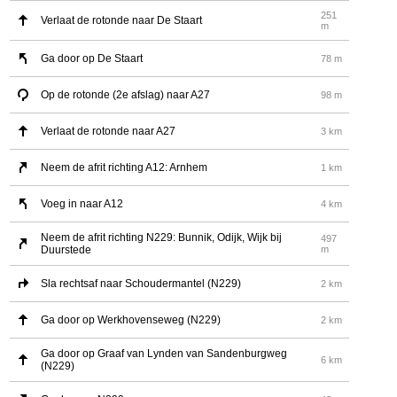
251
Verlaat de rotonde naar De Staart
m
Ga door op De Staart
78 m
Op de rotonde (2e afslag) naar A27
98 m
Verlaat de rotonde naar A27
3 km
Neem de afrit richting A12: Arnhem
1 km
Voeg in naar A12
4 km
Neem de afrit richting N229: Bunnik, Odijk, Wijk bij
497
Duurstede
m
Sla rechtsaf naar Schoudermantel (N229)
2 km
Ga door op Werkhovenseweg (N229)
2 km
Ga door op Graaf van Lynden van Sandenburgweg
6 km
(N229)