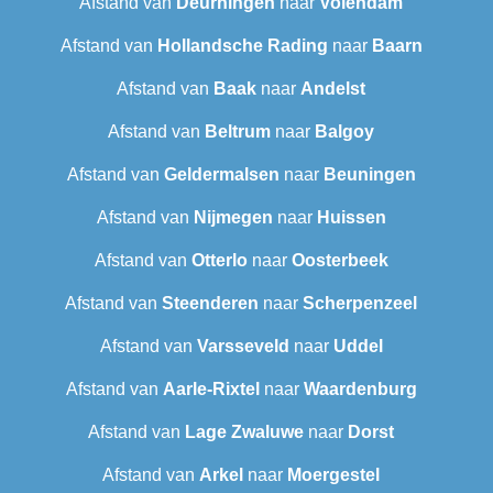
Afstand van
Deurningen
naar
Volendam
Afstand van
Hollandsche Rading
naar
Baarn
Afstand van
Baak
naar
Andelst
Afstand van
Beltrum
naar
Balgoy
Afstand van
Geldermalsen
naar
Beuningen
Afstand van
Nijmegen
naar
Huissen
Afstand van
Otterlo
naar
Oosterbeek
Afstand van
Steenderen
naar
Scherpenzeel
Afstand van
Varsseveld
naar
Uddel
Afstand van
Aarle-Rixtel
naar
Waardenburg
Afstand van
Lage Zwaluwe
naar
Dorst
Afstand van
Arkel
naar
Moergestel