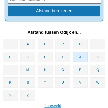
Afstand tussen Odijk en...
'
A
B
C
D
E
F
G
H
I
J
K
L
M
N
O
P
Q
R
S
T
U
V
W
Y
Z
Jaarsveld