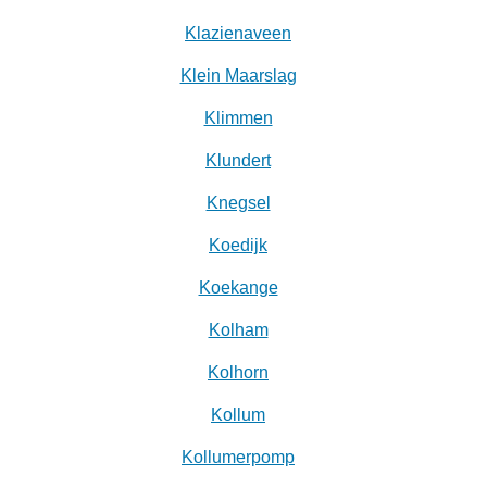
Klazienaveen
Klein Maarslag
Klimmen
Klundert
Knegsel
Koedijk
Koekange
Kolham
Kolhorn
Kollum
Kollumerpomp