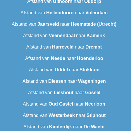
Afstand van
Uithoorn
naar
Oudorp
Afstand van
Hellendoorn
naar
Volendam
Afstand van
Jaarsveld
naar
Heemstede (Utrecht)
Afstand van
Veenendaal
naar
Kamerik
Afstand van
Harreveld
naar
Drempt
Afstand van
Neede
naar
Hoenderloo
Afstand van
Uddel
naar
Stokkum
Afstand van
Diessen
naar
Wageningen
Afstand van
Lieshout
naar
Gassel
Afstand van
Oud Gastel
naar
Neerloon
Afstand van
Westerbeek
naar
Stiphout
Afstand van
Kinderdijk
naar
De Wacht