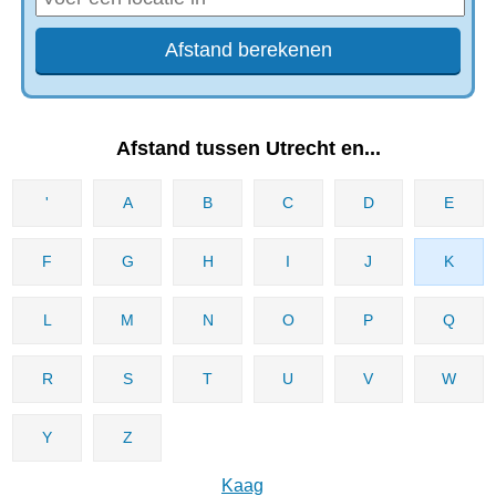
Afstand tussen Utrecht en...
'
A
B
C
D
E
F
G
H
I
J
K
L
M
N
O
P
Q
R
S
T
U
V
W
Y
Z
Kaag