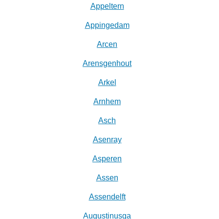
Appeltern
Appingedam
Arcen
Arensgenhout
Arkel
Arnhem
Asch
Asenray
Asperen
Assen
Assendelft
Augustinusga