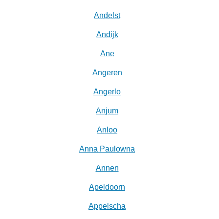
Andelst
Andijk
Ane
Angeren
Angerlo
Anjum
Anloo
Anna Paulowna
Annen
Apeldoorn
Appelscha