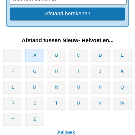
Afstand tussen Nieuw- Helvoet en...
'
A
B
C
D
E
F
G
H
I
J
K
L
M
N
O
P
Q
R
S
T
U
V
W
Y
Z
Aalbeek