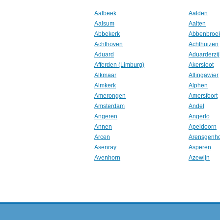
Aalbeek
Aalden
Aalsum
Aalten
Abbekerk
Abbenbroe
Achthoven
Achthuizen
Aduard
Aduarderzij
Afferden (Limburg)
Akersloot
Alkmaar
Allingawier
Almkerk
Alphen
Amerongen
Amersfoort
Amsterdam
Andel
Angeren
Angerlo
Annen
Apeldoorn
Arcen
Arensgenh
Asenray
Asperen
Avenhorn
Azewijn