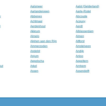
Aalsmeer
Aalst (Gelderland)
Aarlanderveen
Aarle-Rixtel
k
Abbenes
Abcoude
Achtmaal
Acquoy
l
Aerdenhout
Aerdt
Akkrum
Alblasserdam
Almelo
Almen
Alphen aan den Rijn
Altforst
Ammerzoden
Amstelveen
Andelst
Andijk
Anjum
Anloo
Appelscha
Appeltern
out
Arkel
Arnhem
Assen
Assendelft