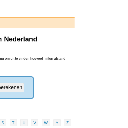
n Nederland
ng om uit te vinden hoeveel mijlen afstand
S
T
U
V
W
Y
Z