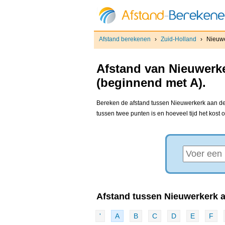
Afstand berekenen
›
Zuid-Holland
›
Nieuwe
Afstand van Nieuwerke
(beginnend met A).
Bereken de afstand tussen Nieuwerkerk aan den 
tussen twee punten is en hoeveel tijd het kost
Afstand tussen Nieuwerkerk aa
'
A
B
C
D
E
F