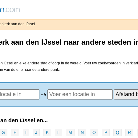
rkerk aan den IJssel
rk aan den IJssel naar andere steden i
IJssel en elke andere stad of dorp in de wereld. Voer uw zoekwoorden in verklari
 om van de ene naar de andere punk.
⇢
n den IJssel en...
G
H
I
J
K
L
M
N
O
P
Q
R