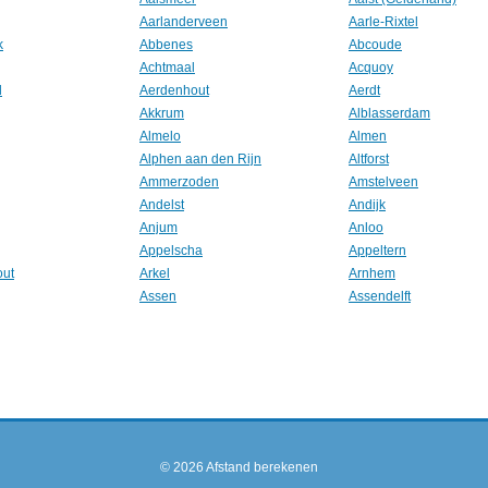
Aarlanderveen
Aarle-Rixtel
k
Abbenes
Abcoude
Achtmaal
Acquoy
l
Aerdenhout
Aerdt
Akkrum
Alblasserdam
Almelo
Almen
Alphen aan den Rijn
Altforst
Ammerzoden
Amstelveen
Andelst
Andijk
Anjum
Anloo
Appelscha
Appeltern
out
Arkel
Arnhem
Assen
Assendelft
© 2026
Afstand berekenen