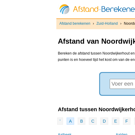
Afstand berekenen
›
Zuid-Holland
›
Noordw
Afstand van Noordwijk
Bereken de afstand tussen Noordwijkerhout en e
punten is en hoeveel tijd het kost om van de e
Afstand tussen Noordwijkerho
'
A
B
C
D
E
F
Aalbeek
Aalden