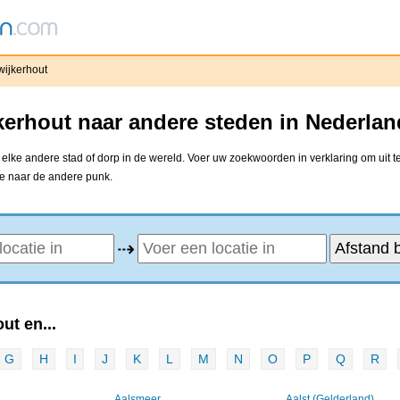
ijkerhout
erhout naar andere steden in Nederlan
lke andere stad of dorp in de wereld. Voer uw zoekwoorden in verklaring om uit t
ne naar de andere punk.
⇢
ut en...
G
H
I
J
K
L
M
N
O
P
Q
R
Aalsmeer
Aalst (Gelderland)