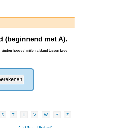
d (beginnend met A).
e vinden hoeveel mijlen afstand tussen twee
S
T
U
V
W
Y
Z
Aalst (Noord-Brabant)