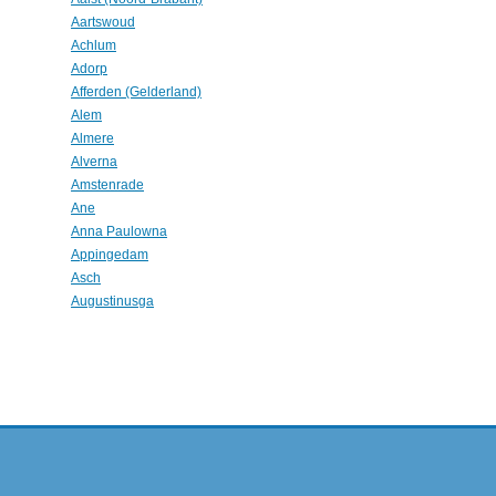
Aartswoud
Achlum
Adorp
Afferden (Gelderland)
Alem
Almere
Alverna
Amstenrade
Ane
Anna Paulowna
Appingedam
Asch
Augustinusga