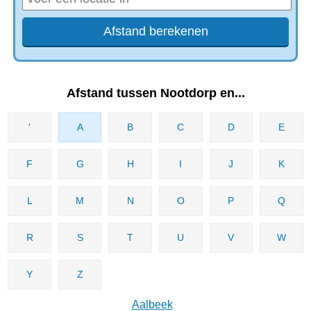
Afstand tussen Nootdorp en...
'
A
B
C
D
E
F
G
H
I
J
K
L
M
N
O
P
Q
R
S
T
U
V
W
Y
Z
Aalbeek