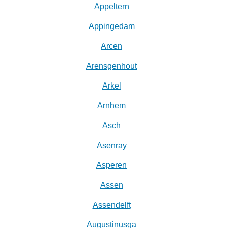
Appeltern
Appingedam
Arcen
Arensgenhout
Arkel
Arnhem
Asch
Asenray
Asperen
Assen
Assendelft
Augustinusga