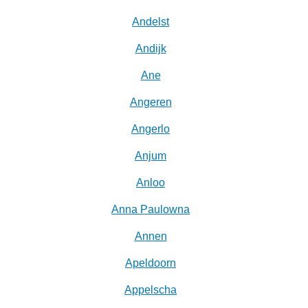
Andelst
Andijk
Ane
Angeren
Angerlo
Anjum
Anloo
Anna Paulowna
Annen
Apeldoorn
Appelscha