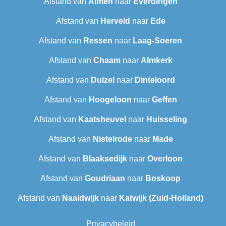
Afstand van
Almen
naar
Everdingen
Afstand van
Herveld
naar
Ede
Afstand van
Ressen
naar
Laag-Soeren
Afstand van
Chaam
naar
Almkerk
Afstand van
Duizel
naar
Dinteloord
Afstand van
Hoogeloon
naar
Geffen
Afstand van
Kaatsheuvel
naar
Huisseling
Afstand van
Nistelrode
naar
Made
Afstand van
Blaaksedijk
naar
Overloon
Afstand van
Goudriaan
naar
Boskoop
Afstand van
Naaldwijk
naar
Katwijk (Zuid-Holland)
Privacybeleid