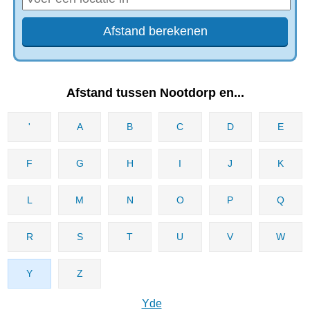
Afstand tussen Nootdorp en...
'
A
B
C
D
E
F
G
H
I
J
K
L
M
N
O
P
Q
R
S
T
U
V
W
Y
Z
Yde