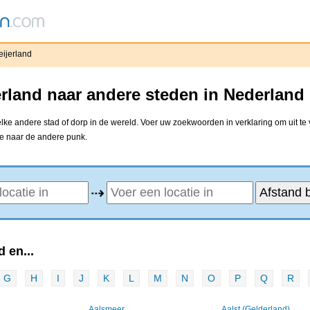
ijerland
rland naar andere steden in Nederland
ke andere stad of dorp in de wereld. Voer uw zoekwoorden in verklaring om uit te
ne naar de andere punk.
⇢
 en...
G
H
I
J
K
L
M
N
O
P
Q
R
Aalsmeer
Aalst (Gelderland)