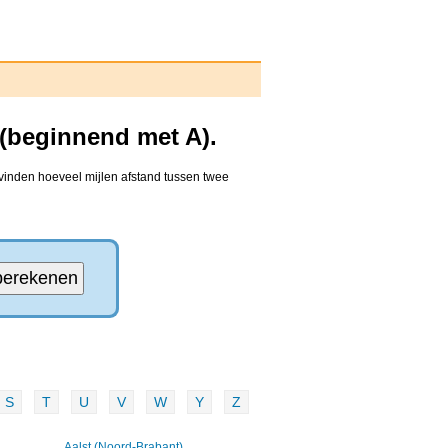
 (beginnend met A).
 vinden hoeveel mijlen afstand tussen twee
S
T
U
V
W
Y
Z
Aalst (Noord-Brabant)