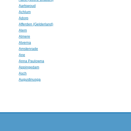
Aartswoud
Achlum
Adorp
Afferden (Gelderland)
Alem
Almere
Alverna
Amstenrade
Ane
Anna Paulowna
Appingedam
Asch
Augustinusga