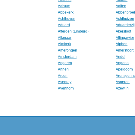
Aalsum
Aalten
Abbekerk
Abbenbroe
Achthoven
Achthuizen
Aduard
Aduarderzij
Afferden (Limburg)
Akersloot
Alkmaar
Allingawier
Almkerk
Alphen
Amerongen
Amersfoort
Amsterdam
Andel
Angeren
Angerlo
Annen
Apeldoorn
Arcen
Arensgenh
Asenray
Asperen
Avenhorn
Azewijn