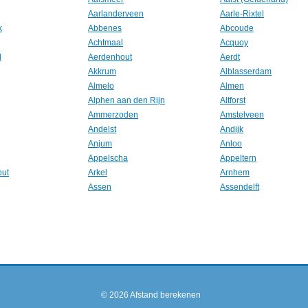
Aarlanderveen
Aarle-Rixtel
k
Abbenes
Abcoude
Achtmaal
Acquoy
l
Aerdenhout
Aerdt
Akkrum
Alblasserdam
Almelo
Almen
Alphen aan den Rijn
Altforst
Ammerzoden
Amstelveen
Andelst
Andijk
Anjum
Anloo
Appelscha
Appeltern
out
Arkel
Arnhem
Assen
Assendelft
© 2026
Afstand berekenen