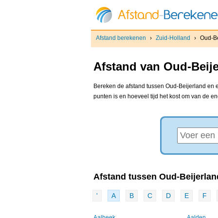
Afstand berekenen
›
Zuid-Holland
›
Oud-Be
Afstand van Oud-Beije
Bereken de afstand tussen Oud-Beijerland en el
punten is en hoeveel tijd het kost om van de e
Afstand tussen Oud-Beijerland
'
A
B
C
D
E
F
Aalbeek
Aalden