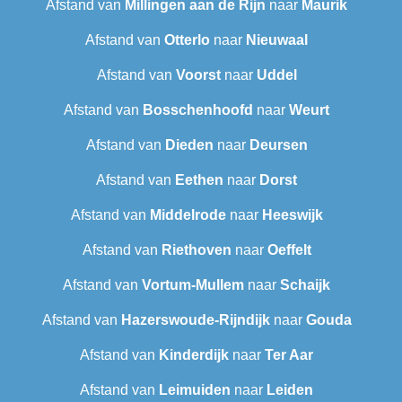
Afstand van
Millingen aan de Rijn
naar
Maurik
Afstand van
Otterlo
naar
Nieuwaal
Afstand van
Voorst
naar
Uddel
Afstand van
Bosschenhoofd
naar
Weurt
Afstand van
Dieden
naar
Deursen
Afstand van
Eethen
naar
Dorst
Afstand van
Middelrode
naar
Heeswijk
Afstand van
Riethoven
naar
Oeffelt
Afstand van
Vortum-Mullem
naar
Schaijk
Afstand van
Hazerswoude-Rijndijk
naar
Gouda
Afstand van
Kinderdijk
naar
Ter Aar
Afstand van
Leimuiden
naar
Leiden