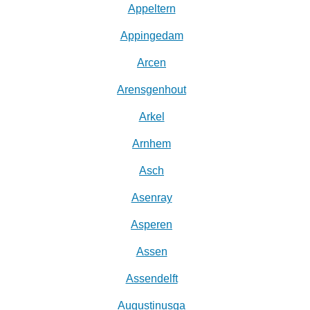
Appeltern
Appingedam
Arcen
Arensgenhout
Arkel
Arnhem
Asch
Asenray
Asperen
Assen
Assendelft
Augustinusga