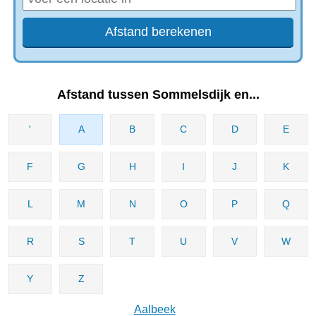
Afstand tussen Sommelsdijk en...
'
A
B
C
D
E
F
G
H
I
J
K
L
M
N
O
P
Q
R
S
T
U
V
W
Y
Z
Aalbeek