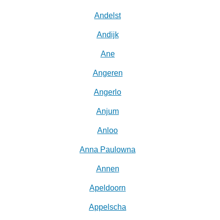
Andelst
Andijk
Ane
Angeren
Angerlo
Anjum
Anloo
Anna Paulowna
Annen
Apeldoorn
Appelscha