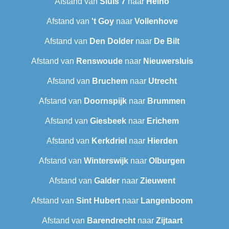
Afstand van
Sluis 7
naar
Heino
Afstand van
't Goy
naar
Vollenhove
Afstand van
Den Dolder
naar
De Bilt
Afstand van
Renswoude
naar
Nieuwersluis
Afstand van
Bruchem
naar
Utrecht
Afstand van
Doornspijk
naar
Brummen
Afstand van
Giesbeek
naar
Erichem
Afstand van
Kerkdriel
naar
Hierden
Afstand van
Winterswijk
naar
Olburgen
Afstand van
Galder
naar
Zieuwent
Afstand van
Sint Hubert
naar
Langenboom
Afstand van
Barendrecht‎
naar
Zijtaart