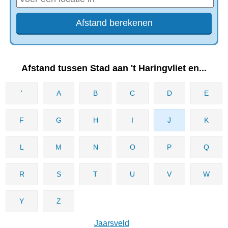
Afstand tussen Stad aan 't Haringvliet en...
'
A
B
C
D
E
F
G
H
I
J
K
L
M
N
O
P
Q
R
S
T
U
V
W
Y
Z
Jaarsveld