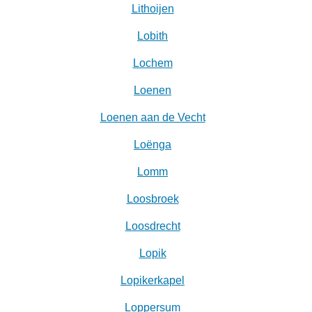
Lithoijen
Lobith
Lochem
Loenen
Loenen aan de Vecht
Loënga
Lomm
Loosbroek
Loosdrecht
Lopik
Lopikerkapel
Loppersum