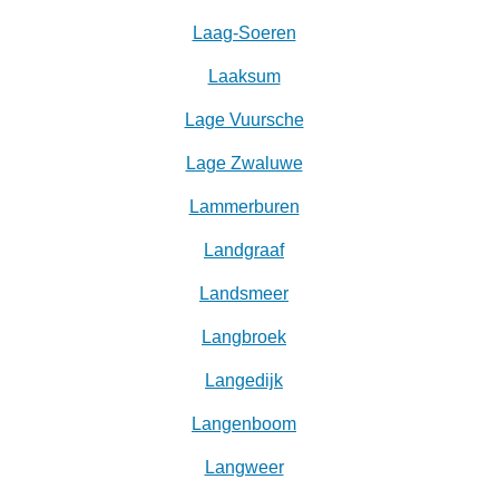
Laag-Soeren
Laaksum
Lage Vuursche
Lage Zwaluwe
Lammerburen
Landgraaf
Landsmeer
Langbroek
Langedijk
Langenboom
Langweer‎