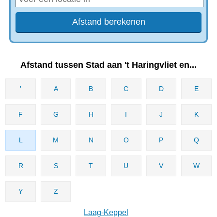
Afstand tussen Stad aan 't Haringvliet en...
'
A
B
C
D
E
F
G
H
I
J
K
L
M
N
O
P
Q
R
S
T
U
V
W
Y
Z
Laag-Keppel