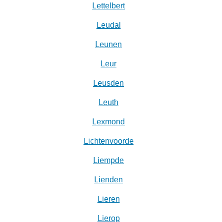
Lettelbert
Leudal‎
Leunen
Leur
Leusden
Leuth
Lexmond
Lichtenvoorde
Liempde
Lienden
Lieren
Lierop