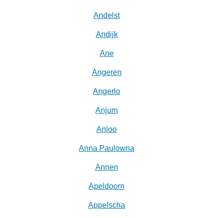
Andelst
Andijk
Ane
Angeren
Angerlo
Anjum
Anloo
Anna Paulowna
Annen
Apeldoorn
Appelscha