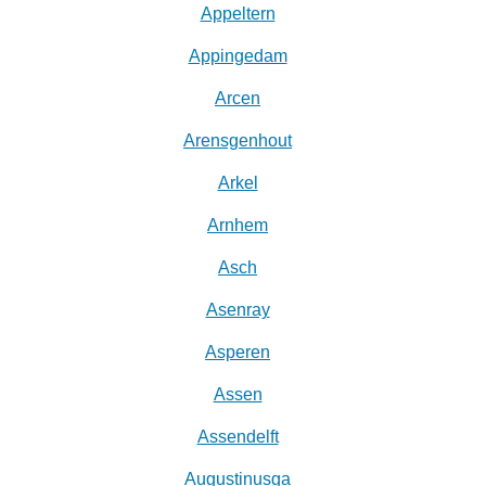
Appeltern
Appingedam
Arcen
Arensgenhout
Arkel
Arnhem
Asch
Asenray
Asperen
Assen
Assendelft
Augustinusga