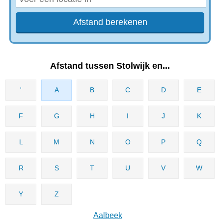
Afstand tussen Stolwijk en...
'
A
B
C
D
E
F
G
H
I
J
K
L
M
N
O
P
Q
R
S
T
U
V
W
Y
Z
Aalbeek