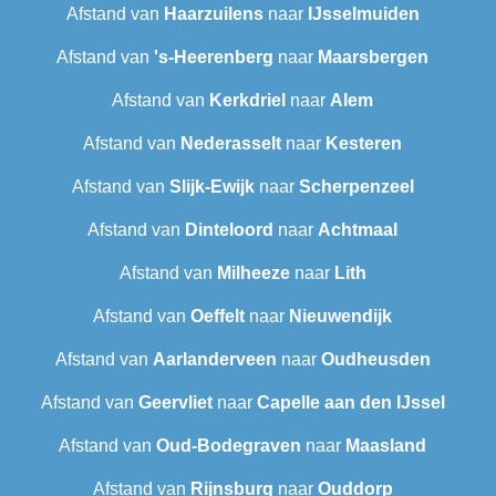
Afstand van
Haarzuilens
naar
IJsselmuiden
Afstand van
's-Heerenberg
naar
Maarsbergen
Afstand van
Kerkdriel
naar
Alem
Afstand van
Nederasselt
naar
Kesteren
Afstand van
Slijk-Ewijk
naar
Scherpenzeel
Afstand van
Dinteloord
naar
Achtmaal
Afstand van
Milheeze
naar
Lith
Afstand van
Oeffelt
naar
Nieuwendijk
Afstand van
Aarlanderveen
naar
Oudheusden
Afstand van
Geervliet
naar
Capelle aan den IJssel
Afstand van
Oud-Bodegraven‎
naar
Maasland
Afstand van
Rijnsburg
naar
Ouddorp