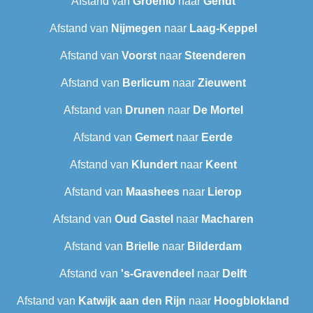
Afstand van
Groenlo
naar
Gendt
Afstand van
Nijmegen
naar
Laag-Keppel
Afstand van
Voorst
naar
Steenderen
Afstand van
Berlicum
naar
Zieuwent
Afstand van
Drunen
naar
De Mortel
Afstand van
Gemert
naar
Eerde
Afstand van
Klundert
naar
Keent
Afstand van
Maashees
naar
Lierop
Afstand van
Oud Gastel
naar
Macharen
Afstand van
Brielle
naar
Bilderdam
Afstand van
's-Gravendeel
naar
Delft
Afstand van
Katwijk aan den Rijn
naar
Hoogblokland