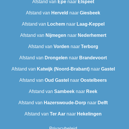
Afstand van
Epe
naar
Elspeet
Afstand van
Herveld
naar
Giesbeek
Afstand van
Lochem
naar
Laag-Keppel
Afstand van
Nijmegen
naar
Nederhemert
Afstand van
Vorden
naar
Terborg
Afstand van
Drongelen
naar
Brandevoort
Afstand van
Katwijk (Noord-Brabant)
naar
Gastel
Afstand van
Oud Gastel
naar
Oostelbeers
Afstand van
Sambeek
naar
Reek
Afstand van
Hazerswoude-Dorp
naar
Delft
Afstand van
Ter Aar
naar
Hekelingen
Privacybeleid