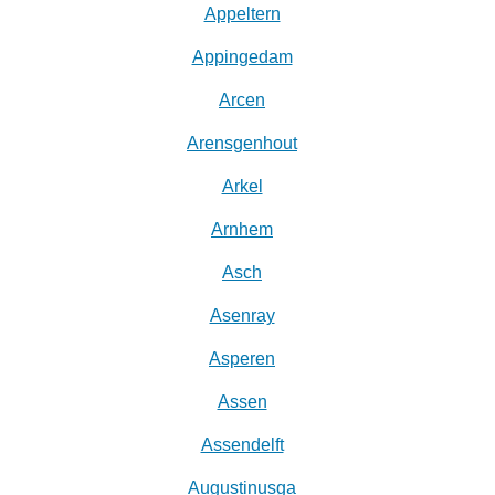
Appeltern
Appingedam
Arcen
Arensgenhout
Arkel
Arnhem
Asch
Asenray
Asperen
Assen
Assendelft
Augustinusga