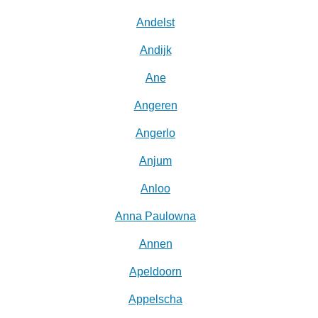
Andelst
Andijk
Ane
Angeren
Angerlo
Anjum
Anloo
Anna Paulowna
Annen
Apeldoorn
Appelscha