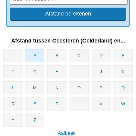
Afstand tussen Geesteren (Gelderland) en...
'
A
B
C
D
E
F
G
H
I
J
K
L
M
N
O
P
Q
R
S
T
U
V
W
Y
Z
Aalbeek