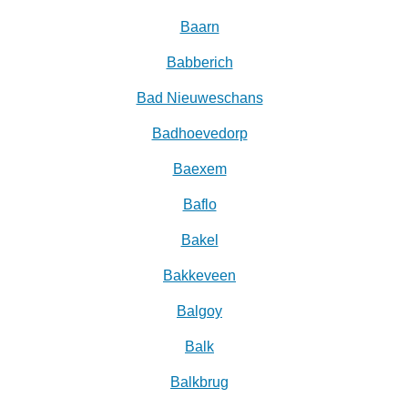
Baarn
Babberich
Bad Nieuweschans
Badhoevedorp
Baexem
Baflo
Bakel
Bakkeveen
Balgoy
Balk
Balkbrug