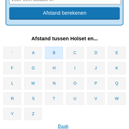
Afstand tussen Holset en...
'
A
B
C
D
E
F
G
H
I
J
K
L
M
N
O
P
Q
R
S
T
U
V
W
Y
Z
Baak