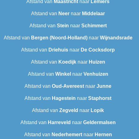
Afstand van
Maastricht
naar
Lemiers
Afstand van
Neer
naar
Middelaar
Afstand van
Stein
naar
Schimmert
Afstand van
Bergen (Noord-Holland)
naar
Wijnandsrade
Afstand van
Driehuis
naar
De Cocksdorp
Afstand van
Koedijk
naar
Huizen
Afstand van
Winkel
naar
Venhuizen
Afstand van
Oud-Avereest
naar
Junne
Afstand van
Hagestein
naar
Staphorst
Afstand van
Zegveld
naar
Lopik
Afstand van
Harreveld
naar
Geldermalsen
Afstand van
Nederhemert
naar
Hernen