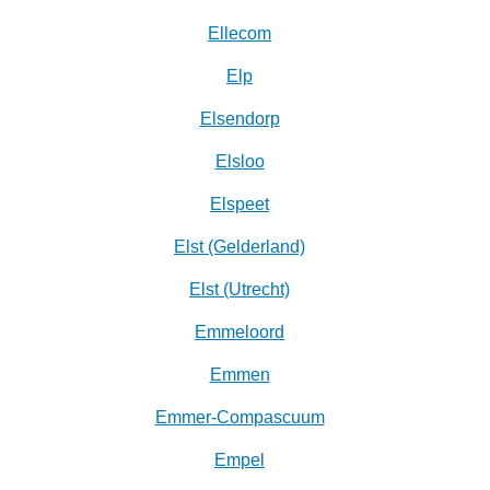
Ellecom
Elp
Elsendorp
Elsloo
Elspeet
Elst (Gelderland)
Elst (Utrecht)
Emmeloord
Emmen
Emmer-Compascuum
Empel