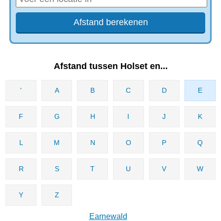
Afstand tussen Holset en...
'
A
B
C
D
E
F
G
H
I
J
K
L
M
N
O
P
Q
R
S
T
U
V
W
Y
Z
Earnewald