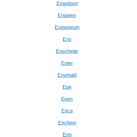
Engelbert
Engelen
Engwierum
Ens
Enschede
Enter
Enumatil
Epe
Epen
Erica
Erichem
Erm