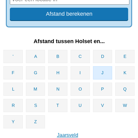
Afstand tussen Holset en...
'
A
B
C
D
E
F
G
H
I
J
K
L
M
N
O
P
Q
R
S
T
U
V
W
Y
Z
Jaarsveld