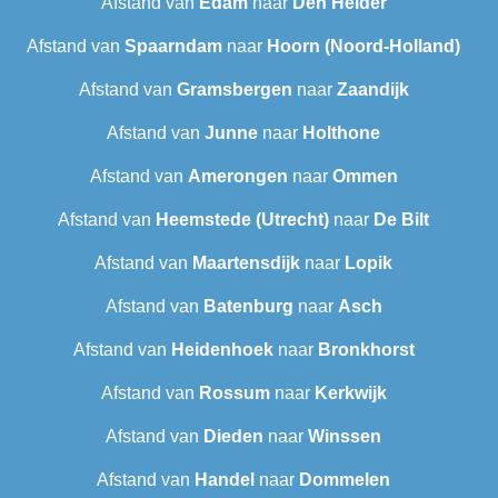
Afstand van
Edam
naar
Den Helder
Afstand van
Spaarndam
naar
Hoorn (Noord-Holland)
Afstand van
Gramsbergen
naar
Zaandijk
Afstand van
Junne
naar
Holthone
Afstand van
Amerongen
naar
Ommen
Afstand van
Heemstede (Utrecht)
naar
De Bilt
Afstand van
Maartensdijk
naar
Lopik
Afstand van
Batenburg
naar
Asch
Afstand van
Heidenhoek
naar
Bronkhorst
Afstand van
Rossum
naar
Kerkwijk
Afstand van
Dieden
naar
Winssen
Afstand van
Handel
naar
Dommelen