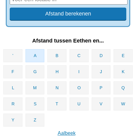
Afstand tussen Eethen en...
'
A
B
C
D
E
F
G
H
I
J
K
L
M
N
O
P
Q
R
S
T
U
V
W
Y
Z
Aalbeek