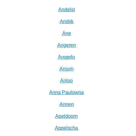
Andelst
Andijk
Ane
Angeren
Angerlo
Anjum
Anloo
Anna Paulowna
Annen
Apeldoorn
Appelscha