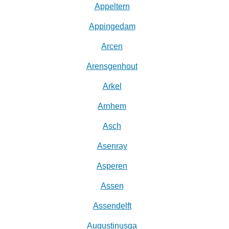
Appeltern
Appingedam
Arcen
Arensgenhout
Arkel
Arnhem
Asch
Asenray
Asperen
Assen
Assendelft
Augustinusga