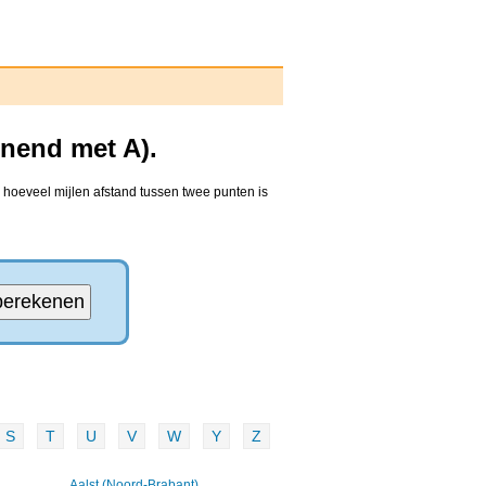
nnend met A).
 hoeveel mijlen afstand tussen twee punten is
S
T
U
V
W
Y
Z
Aalst (Noord-Brabant)