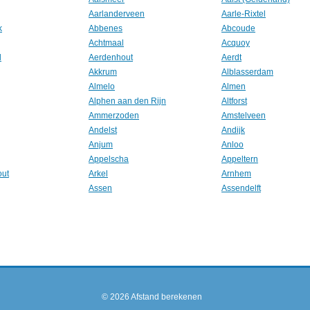
Aarlanderveen
Aarle-Rixtel
k
Abbenes
Abcoude
Achtmaal
Acquoy
l
Aerdenhout
Aerdt
Akkrum
Alblasserdam
Almelo
Almen
Alphen aan den Rijn
Altforst
Ammerzoden
Amstelveen
Andelst
Andijk
Anjum
Anloo
Appelscha
Appeltern
out
Arkel
Arnhem
Assen
Assendelft
© 2026
Afstand berekenen