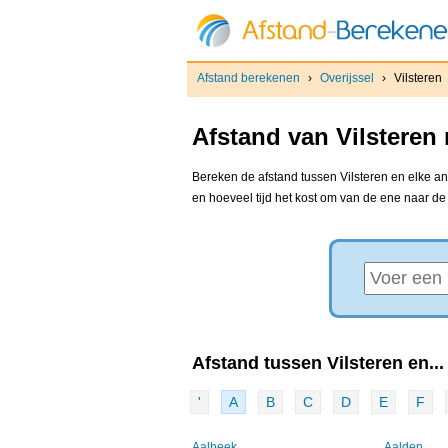
Afstand berekenen
›
Overijssel
›
Vilsteren
Afstand van Vilsteren
Bereken de afstand tussen Vilsteren en elke an
en hoeveel tijd het kost om van de ene naar d
Afstand tussen Vilsteren en...
'
A
B
C
D
E
F
Aalbeek
Aalden