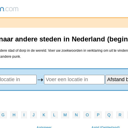
 naar andere steden in Nederland (begi
dere stad of dorp in de wereld. Voer uw zoekwoorden in verklaring om uit te vinden
e andere punk.
⇢
G
H
I
J
K
L
M
N
O
P
Q
R
Aalsmeer
Aalst (Gelderland)