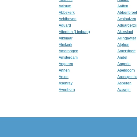
Aalsum
Aalten
Abbekerk
Abbenbroe
Achthoven
Achthuizen
Aduard
Aduarderzij
Afferden (Limburg)
Akersloot
Alkmaar
Allingawier
Almkerk
Alphen
Amerongen
Amersfoort
Amsterdam
Andel
Angeren
Angerlo
Annen
Apeldoorn
Arcen
Arensgenh
Asenray
Asperen
Avenhorn
Azewijn