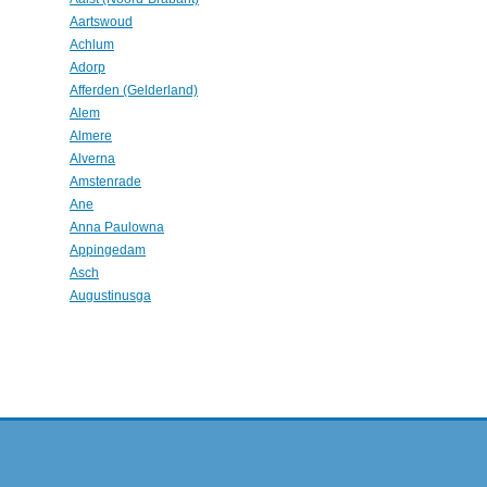
Aartswoud
Achlum
Adorp
Afferden (Gelderland)
Alem
Almere
Alverna
Amstenrade
Ane
Anna Paulowna
Appingedam
Asch
Augustinusga