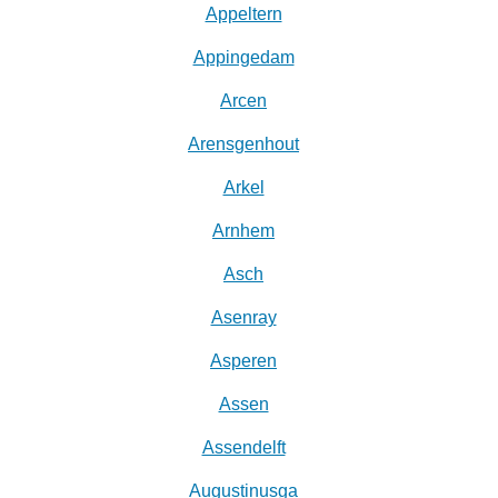
Appeltern
Appingedam
Arcen
Arensgenhout
Arkel
Arnhem
Asch
Asenray
Asperen
Assen
Assendelft
Augustinusga