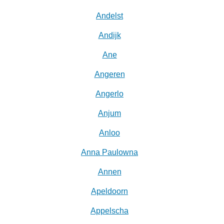
Andelst
Andijk
Ane
Angeren
Angerlo
Anjum
Anloo
Anna Paulowna
Annen
Apeldoorn
Appelscha