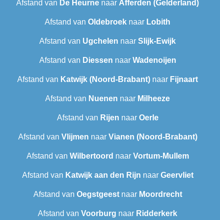
Afstand van
De Heurne
naar
Afferden (Gelderland)
Afstand van
Oldebroek
naar
Lobith
Afstand van
Ugchelen
naar
Slijk-Ewijk
Afstand van
Diessen
naar
Wadenoijen
Afstand van
Katwijk (Noord-Brabant)
naar
Fijnaart
Afstand van
Nuenen
naar
Milheeze
Afstand van
Rijen
naar
Oerle
Afstand van
Vlijmen
naar
Vianen (Noord-Brabant)
Afstand van
Wilbertoord
naar
Vortum-Mullem
Afstand van
Katwijk aan den Rijn
naar
Geervliet
Afstand van
Oegstgeest
naar
Moordrecht
Afstand van
Voorburg
naar
Ridderkerk