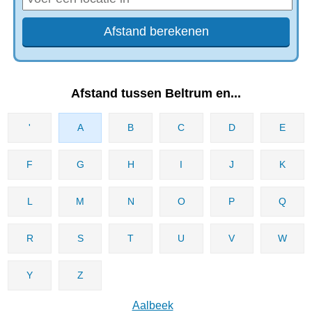
Afstand tussen Beltrum en...
'
A
B
C
D
E
F
G
H
I
J
K
L
M
N
O
P
Q
R
S
T
U
V
W
Y
Z
Aalbeek