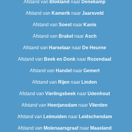
Afstand van
Blokland
naar
Denekamp
Afstand van
Kamerik
naar
Jaarsveld
Afstand van
Soest
naar
Kanis
Afstand van
Brakel
naar
Asch
Afstand van
Harselaar
naar
De Heurne
Afstand van
Beek en Donk
naar
Rozendaal
Afstand van
Handel
naar
Gemert
Afstand van
Rijen
naar
Linden
Afstand van
Vierlingsbeek
naar
Udenhout
Afstand van
Heerjansdam
naar
Vlierden
Afstand van
Leimuiden
naar
Leidschendam
Afstand van
Molenaarsgraaf
naar
Maasland