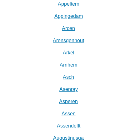
Appeltern
Appingedam
Arcen
Arensgenhout
Arkel
Arnhem
Asch
Asenray
Asperen
Assen
Assendelft
Augustinusga