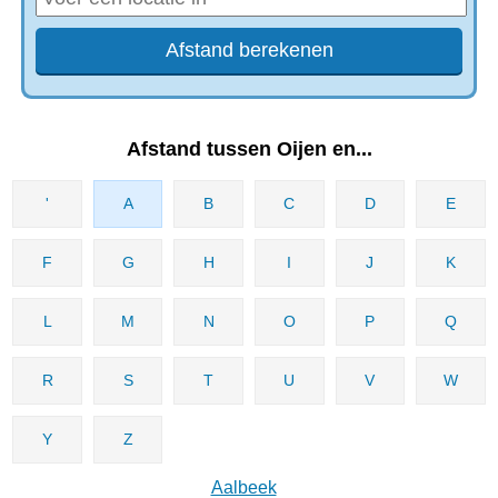
Afstand tussen Oijen en...
'
A
B
C
D
E
F
G
H
I
J
K
L
M
N
O
P
Q
R
S
T
U
V
W
Y
Z
Aalbeek