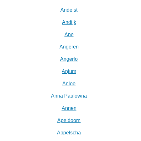
Andelst
Andijk
Ane
Angeren
Angerlo
Anjum
Anloo
Anna Paulowna
Annen
Apeldoorn
Appelscha